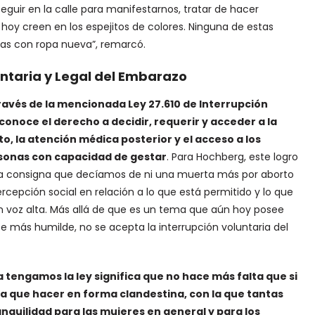
seguir en la calle para manifestarnos, tratar de hacer
hoy creen en los espejitos de colores. Ninguna de estas
jas con ropa nueva”, remarcó.
luntaria y Legal del Embarazo
ravés de la mencionada Ley 27.610 de Interrupción
onoce el derecho a decidir, requerir y acceder a la
o, la atención médica posterior y el acceso a los
sonas con capacidad de gestar
. Para Hochberg, este logro
sa consigna que decíamos de ni una muerta más por aborto
cepción social en relación a lo que está permitido y lo que
n voz alta. Más allá de que es un tema que aún hoy posee
 más humilde, no se acepta la interrupción voluntaria del
tengamos la ley significa que no hace más falta que si
a que hacer en forma clandestina, con la que tantas
nquilidad para las mujeres en general y para los