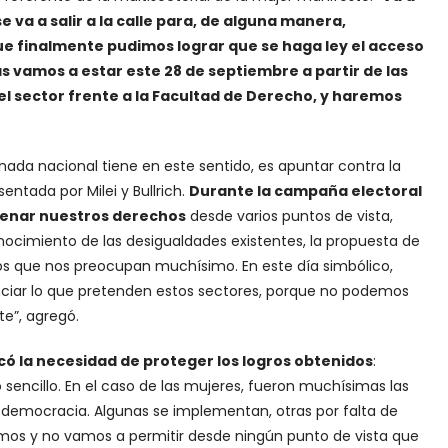
e va a salir a la calle para, de alguna manera,
ue finalmente pudimos lograr que se haga ley el acceso
s vamos a estar este 28 de septiembre a partir de las
el sector frente a la Facultad de Derecho, y haremos
rnada nacional tiene en este sentido, es apuntar contra la
ntada por Milei y Bullrich.
Durante la campaña electoral
enar nuestros derechos
desde varios puntos de vista,
onocimiento de las desigualdades existentes, la propuesta de
rsos que nos preocupan muchísimo. En este día simbólico,
nciar lo que pretenden estos sectores, porque no podemos
te”, agregó.
rcó la necesidad de proteger los logros obtenidos
:
encillo. En el caso de las mujeres, fueron muchísimas las
 democracia. Algunas se implementan, otras por falta de
tamos y no vamos a permitir desde ningún punto de vista que