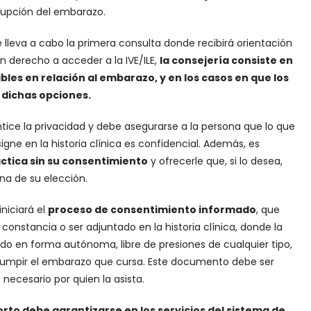
rrupción del embarazo.
e lleva a cabo la primera consulta donde recibirá orientación
n derecho a acceder a la IVE/ILE,
la consejería consiste en
bles en relación al embarazo, y en los casos en que los
n dichas opciones.
tice la privacidad y debe asegurarse a la persona que lo que
gne en la historia clínica es confidencial. Además, es
áctica sin su consentimiento
y ofrecerle que, si lo desea,
a de su elección.
niciará el
proceso de consentimiento informado
, que
onstancia o ser adjuntado en la historia clínica, donde la
do en forma autónoma, libre de presiones de cualquier tipo,
rrumpir el embarazo que cursa. Este documento debe ser
 necesario por quien la asista.
orto debe garantizarse en los servicios del sistema de