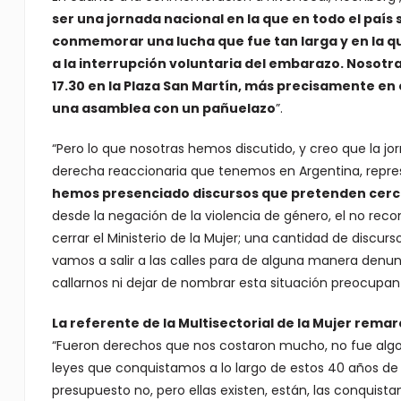
ser una jornada nacional en la que en todo el país s
conmemorar una lucha que fue tan larga y en la q
a la interrupción voluntaria del embarazo. Nosotra
17.30 en la Plaza San Martín, más precisamente en 
una asamblea con un pañuelazo
”.
“Pero lo que nosotras hemos discutido, y creo que la jo
derecha reaccionaria que tenemos en Argentina, represe
hemos presenciado discursos que pretenden cerc
desde la negación de la violencia de género, el no rec
cerrar el Ministerio de la Mujer; una cantidad de discu
vamos a salir a las calles para de alguna manera denu
callarnos ni dejar de nombrar esta situación preocupan
La referente de la Multisectorial de la Mujer rema
“Fueron derechos que nos costaron mucho, no fue algo s
leyes que conquistamos a lo largo de estos 40 años de
presupuesto no, pero ellas existen, están, las conquis