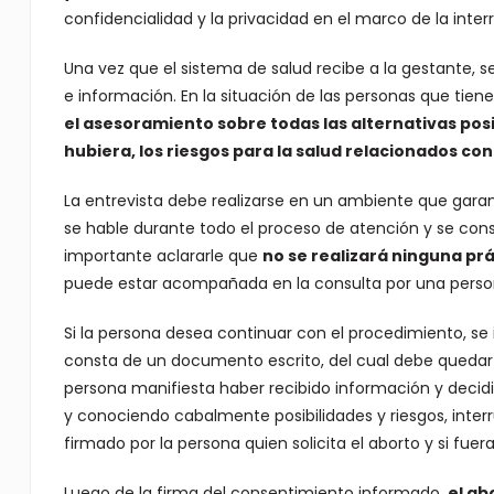
confidencialidad y la privacidad en el marco de la inte
Una vez que el sistema de salud recibe a la gestante, s
e información. En la situación de las personas que tiene
el asesoramiento sobre todas las alternativas posi
hubiera, los riesgos para la salud relacionados co
La entrevista debe realizarse en un ambiente que garan
se hable durante todo el proceso de atención y se consi
importante aclararle que
no se realizará ninguna pr
puede estar acompañada en la consulta por una person
Si la persona desea continuar con el procedimiento, se i
consta de un documento escrito, del cual debe quedar c
persona manifiesta haber recibido información y decidi
y conociendo cabalmente posibilidades y riesgos, inte
firmado por la persona quien solicita el aborto y si fuera
Luego de la firma del consentimiento informado,
el ab