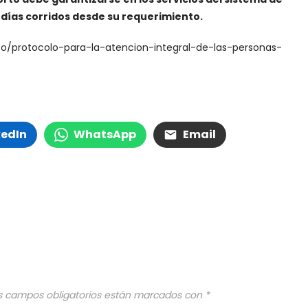
0 días corridos desde su requerimiento
.
rso/protocolo-para-la-atencion-integral-de-las-personas-
kedIn
WhatsApp
Email
s campos obligatorios están marcados con
*