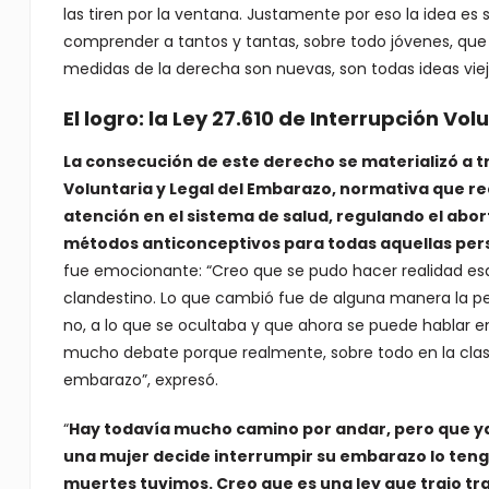
las tiren por la ventana. Justamente por eso la idea es 
comprender a tantos y tantas, sobre todo jóvenes, que 
medidas de la derecha son nuevas, son todas ideas vie
El logro: la Ley 27.610 de Interrupción Vo
La consecución de este derecho se materializó a t
Voluntaria y Legal del Embarazo, normativa que rec
atención en el sistema de salud, regulando el abort
métodos anticonceptivos para todas aquellas per
fue emocionante: “Creo que se pudo hacer realidad e
clandestino. Lo que cambió fue de alguna manera la per
no, a lo que se ocultaba y que ahora se puede hablar e
mucho debate porque realmente, sobre todo en la clase
embarazo”, expresó.
“
Hay todavía mucho camino por andar, pero que ya 
una mujer decide interrumpir su embarazo lo teng
muertes tuvimos. Creo que es una ley que trajo tra