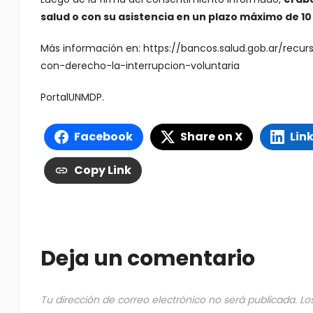
salud o con su asistencia en un plazo máximo de 1
Más información en: https://bancos.salud.gob.ar/recu
con-derecho-la-interrupcion-voluntaria
PortalUNMDP.
Facebook
Share on X
Lin
Copy Link
Deja un comentario
Tu dirección de correo electrónico no será publicada.
Lo