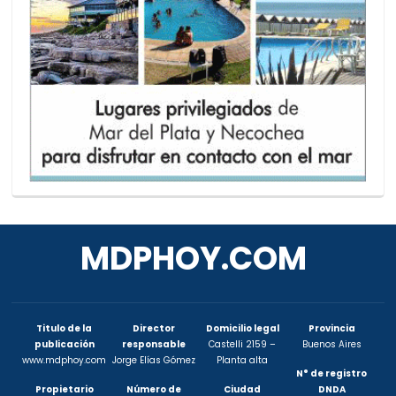
MDPHOY.COM
Titulo de la
Director
Domicilio legal
Provincia
publicación
responsable
Castelli 2159 –
Buenos Aires
www.mdphoy.com
Jorge Elías Gómez
Planta alta
N° de registro
Propietario
Número de
Ciudad
DNDA