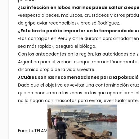
¿La infección en lobos marinos puede saltar a e
«Respecto a peces, moluscos, crustáceos y otros prod
de gripe aviar reconocibles», precisó Rodríguez.
¿Este brote podría impactar en la temporada de v
«Los contagios en Perú y Chile duraron aproximadame
sea más rápido», aseguró el biólogo.
Con los antecedentes en la región, las autoridades de
Argentina para el verano, aunque momentáneamente est
dinámica propia de la vida silvestre.
¿Cuáles son las recomendaciones para la població
Dado que el objetivo es «evitar una contaminación cruz
que no concurran a las zonas en las que aparecieron lo
no lo hagan con mascotas para evitar, eventualmente,
Fuente:TELAM