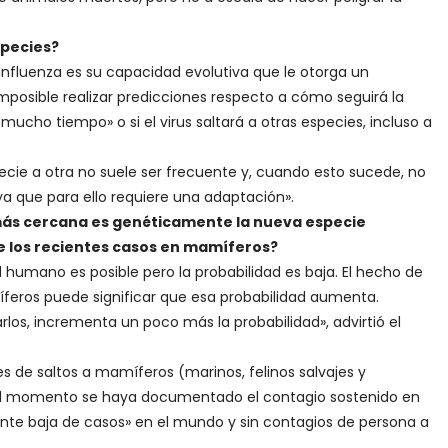
species?
 Influenza es su capacidad evolutiva que le otorga un
imposible realizar predicciones respecto a cómo seguirá la
mucho tiempo» o si el virus saltará a otras especies, incluso a
ecie a otra no suele ser frecuente y, cuando esto sucede, no
a que para ello requiere una adaptación».
más cercana es genéticamente la nueva especie
 los recientes casos en mamíferos?
al humano es posible pero la probabilidad es baja. El hecho de
íferos puede significar que esa probabilidad aumenta.
los, incrementa un poco más la probabilidad», advirtió el
 de saltos a mamíferos (marinos, felinos salvajes y
a el momento se haya documentado el contagio sostenido en
nte baja de casos» en el mundo y sin contagios de persona a