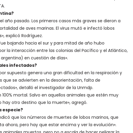
TA.
ntina?
s el año pasado. Los primeros casos más graves se dieron a
rtalidad de aves marinas. El virus mutó e infectó lobos
, explicó Rodríguez.
 fue bajando hacia el sur y para mitad de año hubo
la interacción entre las colonias del Pacífico y el Atlántico,
a argentina) en cuestión de días».
ales infectados?
por supuesto genera una gran dificultad en la respiración y
ue se advierten en la desorientación, falta de
ectados», detalló el investigador de la Unmdp.
 100% mortal. Salvo en aquellos animales que estén muy
 hay otro destino que la muerte», agregó.
a especie?
 indicó que los números de muertes de lobos marinos, que
sta ahora, pero hay que estar encima y ver la evolución».
e animales muertos, pero no a escala de hacer peligrar la