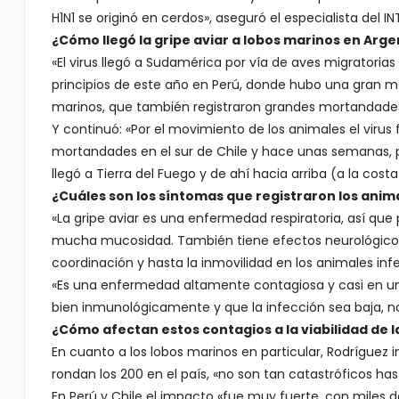
H1N1 se originó en cerdos», aseguró el especialista del IN
¿Cómo llegó la gripe aviar a lobos marinos en Arge
«El virus llegó a Sudamérica por vía de aves migratoria
principios de este año en Perú, donde hubo una gran mo
marinos, que también registraron grandes mortandades»
Y continuó: «Por el movimiento de los animales el virus
mortandades en el sur de Chile y hace unas semanas, por 
llegó a Tierra del Fuego y de ahí hacia arriba (a la cost
¿Cuáles son los síntomas que registraron los anim
«La gripe aviar es una enfermedad respiratoria, así que 
mucha mucosidad. También tiene efectos neurológicos q
coordinación y hasta la inmovilidad en los animales inf
«Es una enfermedad altamente contagiosa y casi en un
bien inmunológicamente y que la infección sea baja, no
¿Cómo afectan estos contagios a la viabilidad de l
En cuanto a los lobos marinos en particular, Rodríguez
rondan los 200 en el país, «no son tan catastróficos ha
En Perú y Chile el impacto «fue muy fuerte, con miles d