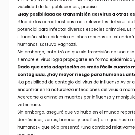
viabilidad de las poblaciones», precisó.
¿Hay posibilidad de transmisión del virus a otras e
«Una de las características más relevantes del virus de
potencial para infectar diversas especies animales. Es 
situación, si la epidemia en lobos marinos se extenderá 
humanos, sostuvo Vagnozzi.
Sin embargo, enfatizó en que «la trasmisión de una esp
siempre el virus logra propagarse en forma epidémica y
Dado que esta adaptación es «más fácil» cuanto 
contagiada, ¿hay mayor riesgo para humanos ante
«La posibilidad de contagio del virus de Influenza Aviar 
encontrar en la naturaleza infecciones del virus a mam
Acercarse a animales muertos por influenza y manipular
veterinario.
Sin embargo, aseguró que ya hubo en el mundo reportes
domésticos, zorros, hurones y coatíes) «sin que hast
humanos», que sólo presentó «una cantidad relativame
persona.