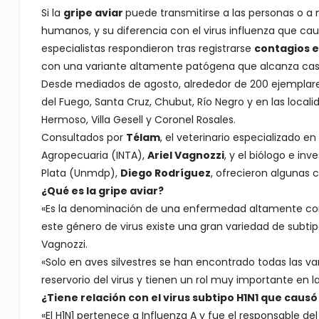
Si la
gripe aviar
puede transmitirse a las personas o a
humanos, y su diferencia con el virus influenza que ca
especialistas respondieron tras registrarse
contagios e
con una variante altamente patógena que alcanza casi
Desde mediados de agosto, alrededor de 200 ejemplare
del Fuego, Santa Cruz, Chubut, Río Negro y en las loca
Hermoso, Villa Gesell y Coronel Rosales.
Consultados por
Télam
, el veterinario especializado en
Agropecuaria (INTA),
Ariel Vagnozzi
, y el biólogo e in
Plata (Unmdp),
Diego Rodríguez
, ofrecieron algunas
¿Qué es la gripe aviar?
«Es la denominación de una enfermedad altamente conta
este género de virus existe una gran variedad de subtipos
Vagnozzi.
«Solo en aves silvestres se han encontrado todas las va
reservorio del virus y tienen un rol muy importante en 
¿Tiene relación con el virus subtipo H1N1 que caus
«El H1N1 pertenece a Influenza A y fue el responsable d