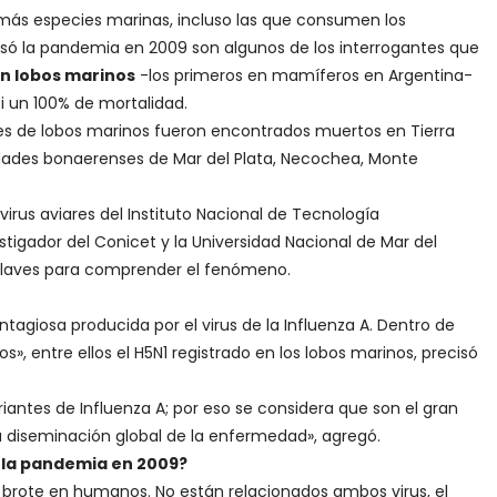
 más especies marinas, incluso las que consumen los
usó la pandemia en 2009 son algunos de los interrogantes que
n lobos marinos
-los primeros en mamíferos en Argentina-
 un 100% de mortalidad.
s de lobos marinos fueron encontrados muertos en Tierra
lidades bonaerenses de Mar del Plata, Necochea, Monte
 virus aviares del Instituto Nacional de Tecnología
vestigador del Conicet y la Universidad Nacional de Mar del
 claves para comprender el fenómeno.
giosa producida por el virus de la Influenza A. Dentro de
», entre ellos el H5N1 registrado en los lobos marinos, precisó
riantes de Influenza A; por eso se considera que son el gran
la diseminación global de la enfermedad», agregó.
ó la pandemia en 2009?
el brote en humanos. No están relacionados ambos virus, el