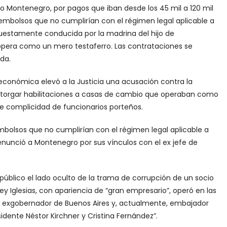
mo Montenegro, por pagos que iban desde los 45 mil a 120 mil
mbolsos que no cumplirían con el régimen legal aplicable a
puestamente conducida por la madrina del hijo de
r opera como un mero testaferro. Las contrataciones se
da.
 económica elevó a la Justicia una acusación contra la
otorgar habilitaciones a casas de cambio que operaban como
ible complicidad de funcionarios porteños.
embolsos que no cumplirían con el régimen legal aplicable a
enunció a Montenegro por sus vínculos con el ex jefe de
 público el lado oculto de la trama de corrupción de un socio
ey Iglesias, con apariencia de “gran empresario”, operó en las
el exgobernador de Buenos Aires y, actualmente, embajador
esidente Néstor Kirchner y Cristina Fernández”.