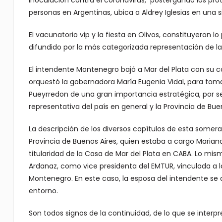
inoculación contra el coronavirus, postergando los prot
personas en Argentinas, ubica a Aldrey Iglesias en una si
El vacunatorio vip y la fiesta en Olivos, constituyeron 
difundido por la más categorizada representación de la
El intendente Montenegro bajó a Mar del Plata con su c
orquestó la gobernadora María Eugenia Vidal, para tomar
Pueyrredon de una gran importancia estratégica, por ser
representativa del país en general y la Provincia de Buen
La descripción de los diversos capítulos de esta somera 
Provincia de Buenos Aires, quien estaba a cargo Maria
titularidad de la Casa de Mar del Plata en CABA. Lo mi
Ardanaz, como vice presidenta del EMTUR, vinculada a
Montenegro. En este caso, la esposa del intendente 
entorno.
Son todos signos de la continuidad, de lo que se interpr