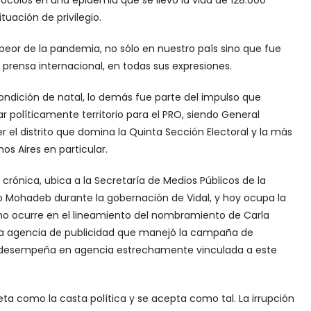
ocolos en una epidemia que se llevó la vida de 128.000
tuación de privilegio.
lo peor de la pandemia, no sólo en nuestro país sino que fue
 prensa internacional, en todas sus expresiones.
ondición de natal, lo demás fue parte del impulso que
 políticamente territorio para el PRO, siendo General
 el distrito que domina la Quinta Sección Electoral y la más
os Aires en particular.
crónica, ubica a la Secretaría de Medios Públicos de la
no Mohadeb durante la gobernación de Vidal, y hoy ocupa la
smo ocurre en el lineamiento del nombramiento de Carla
 la agencia de publicidad que manejó la campaña de
se desempeña en agencia estrechamente vinculada a este
eta como la casta política y se acepta como tal. La irrupción