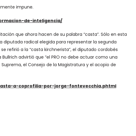
almente impune.
nformacion-de-inteligencia/
mitación que ahora hacen de su palabra “casta”. Sólo en esta
, la diputada radical elegida para representar la segunda
e refirió a la “casta kirchnerista”, el diputado cordobés
cia Bullrich advirtió que “el PRO no debe actuar como una
rte Suprema, el Consejo de la Magistratura y el acopio de
casta-a-coprofilia-por-jorge-fontevecchia.phtml