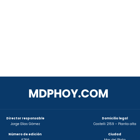
MDPHOY.COM
Director responsable
Domicilio legal
Jorge Elías Gómez
Castelli 2159 – Planta alta
Número de edición
Ciudad
6766
Mar del Plata