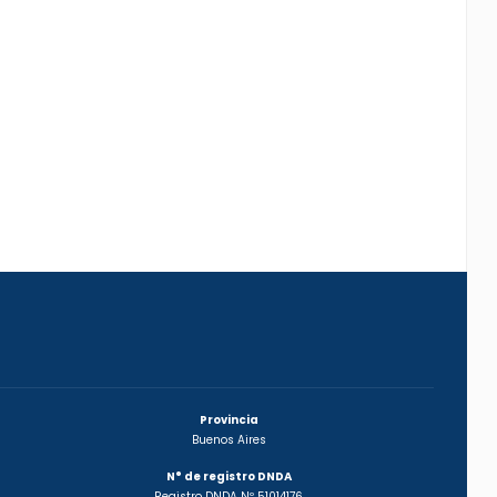
Provincia
Buenos Aires
N° de registro DNDA
Registro DNDA Nº 51014176