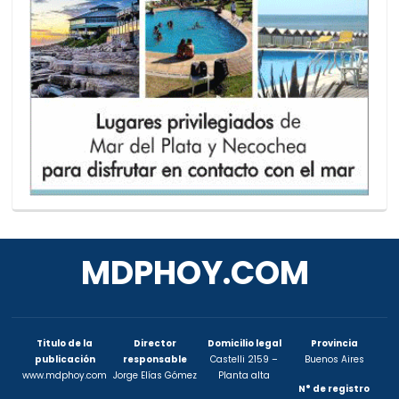
MDPHOY.COM
Titulo de la
Director
Domicilio legal
Provincia
publicación
responsable
Castelli 2159 –
Buenos Aires
www.mdphoy.com
Jorge Elías Gómez
Planta alta
N° de registro